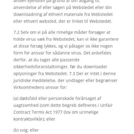
anden ejendom på grund af din adgang til,
anvendelse af eller søgen på Webstedet eller din
downloadning af ethvert materiale fra Webstedet
eller ethvert websted, der er linket til Webstedet.
7.2 Selv om vi på alle rimelige måder forsøger at
holde virus væk fra Webstedet, kan vi ikke garantere
at disse forsøg lykkes, og vi påtager os ikke nogen
form for ansvar for sådanne virus. Det anbefales
derfor, at du tager alle passende
sikkerhedsforanstaltninger, før du downloader
oplysninger fra Webstedet. 7.3 Der er intet i denne
juridiske meddelelse, der undtager eller begrænser
Virksomhedens ansvar for:
(a) dødsfald eller personskade forårsaget af
uagtsomhed (som dette begreb defineres i Unfair
Contract Terms Act 1977 (lov om urimelige
kontraktsvilkår); eller
(b) svig; eller