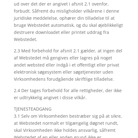
ud over det der er angivet i afsnit 2.1 ovenfor,
forbudt. Såfremt du misligholder vilkårene i denne
juridiske meddelelse, ophører din tilladelse til at
bruge Webstedet automatisk, og du skal øjeblikkeligt
destruere downloadet eller printet uddrag fra
Webstedet.
2.3 Med forbehold for afsnit 2.1 gælder, at ingen del
af Webstedet må gengives eller lagres på noget
andet websted eller indgå i et offentligt eller privat
elektronisk søgesystem eller søgetjenester uden
Virksomhedens forudgående skriftlige tilladelse.
2.4 Der tages forbehold for alle rettigheder, der ikke
er udtrykkelig angivet i disse vilkår.
TJENESTEADGANG
3.1 Selv om Virksomheden bestræber sig på at sikre,
at Webstedet normalt er tilgængelig døgnet rundt,
skal Virksomheden ikke holdes ansvarlig, såfremt
Webstedet af en eller anden grund ikke er