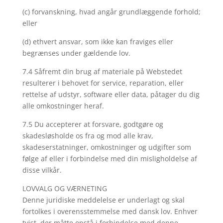
(c) forvanskning, hvad angår grundlæggende forhold;
eller
(d) ethvert ansvar, som ikke kan fraviges eller
begrænses under gældende lov.
7.4 Såfremt din brug af materiale på Webstedet
resulterer i behovet for service, reparation, eller
rettelse af udstyr, software eller data, påtager du dig
alle omkostninger heraf.
7.5 Du accepterer at forsvare, godtgøre og
skadesløsholde os fra og mod alle krav,
skadeserstatninger, omkostninger og udgifter som
følge af eller i forbindelse med din misligholdelse af
disse vilkår.
LOVVALG OG VÆRNETING
Denne juridiske meddelelse er underlagt og skal
fortolkes i overensstemmelse med dansk lov. Enhver
tvist, der måtte opstå i forbindelse med denne