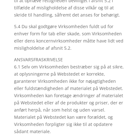
til at ophæve rettigheden bevilliget i afsnit 5.2 i
tilfælde af misligholdelse af disse vilkår og til at
skride til handling, såfremt det anses for behørigt.
5.4 Du skal godtgøre Virksomheden fuldt ud for
enhver form for tab eller skade, som Virksomheden
eller dens koncernvirksomheder måtte have lidt ved
misligholdelse af afsnit 5.2.
ANSVARSFRASKRIVELSE
6.1 Selv om Virksomheden bestræber sig på at sikre,
at oplysningerne på Webstedet er korrekte,
garanterer Virksomheden ikke for nøjagtigheden
eller fuldstændigheden af materialet på Webstedet.
Virksomheden kan foretage ændringer af materialet
på Webstedet eller af de produkter og priser, der er
anført herpå, når som helst og uden varsel.
Materialet på Webstedet kan være forældet, og
Virksomheden forpligter sig ikke til at opdatere
sådant materiale.