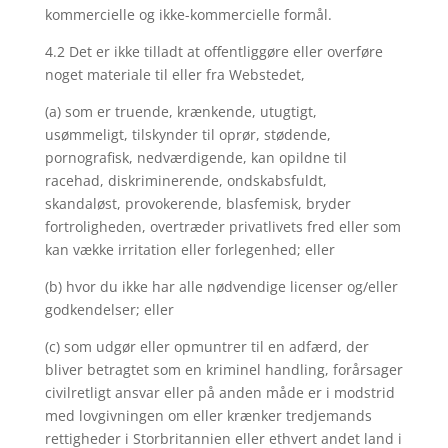
kommercielle og ikke-kommercielle formål.
4.2 Det er ikke tilladt at offentliggøre eller overføre
noget materiale til eller fra Webstedet,
(a) som er truende, krænkende, utugtigt,
usømmeligt, tilskynder til oprør, stødende,
pornografisk, nedværdigende, kan opildne til
racehad, diskriminerende, ondskabsfuldt,
skandaløst, provokerende, blasfemisk, bryder
fortroligheden, overtræder privatlivets fred eller som
kan vække irritation eller forlegenhed; eller
(b) hvor du ikke har alle nødvendige licenser og/eller
godkendelser; eller
(c) som udgør eller opmuntrer til en adfærd, der
bliver betragtet som en kriminel handling, forårsager
civilretligt ansvar eller på anden måde er i modstrid
med lovgivningen om eller krænker tredjemands
rettigheder i Storbritannien eller ethvert andet land i